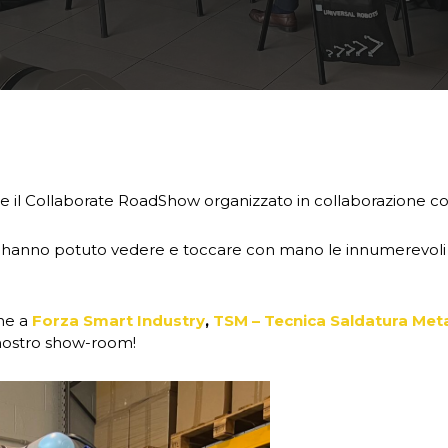
de il Collaborate RoadShow organizzato in collaborazione co
che hanno potuto vedere e toccare con mano le innumerevoli 
he a
Forza Smart Industry
,
TSM – Tecnica Saldatura Meta
 nostro show-room!