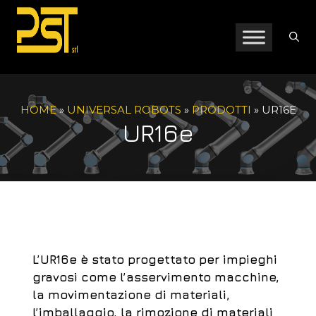
Vai
al
contenuto
HOME
»
UNIVERSAL ROBOTS
»
PRODOTTI
»
UR16E
UR16e
L’UR16e è stato progettato per impieghi
gravosi come l’asservimento macchine,
la movimentazione di materiali,
l’imballaggio, la rimozione di materiali