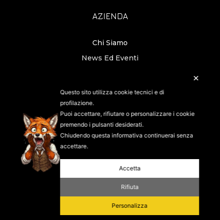
AZIENDA
Chi Siamo
News Ed Eventi
Condizioni Generali Di Vendita PST
✕
Questo sito utilizza cookie tecnici e di
CONTATTI
profilazione.
Puoi accettare, rifiutare o personalizzare i cookie
premendo i pulsanti desiderati.
Strada del Portone 131/A 10095 Grugliasco
TO – Italy
Chiudendo questa informativa continuerai senza
accettare.
Tel. +39 011 4080533
Fax. +39 011 4143734
Accetta
E-mail:
info@pstsrl.eu
Rifiuta
Personalizza