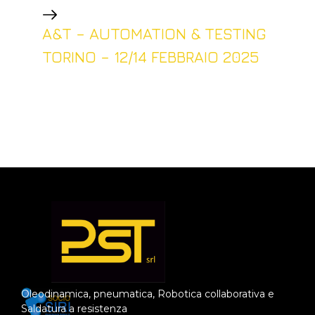
A&T – AUTOMATION & TESTING
TORINO – 12/14 FEBBRAIO 2025
Oleodinamica, pneumatica, Robotica collaborativa e
Saldatura a resistenza