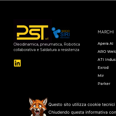
MARCHI
Apera AI
Oleodinamica, pneumatica, Robotica
collaborativa e Saldatura a resistenza
ARO Weld
ATI Indus
Exrod
Mir
Parker
Pro Spot
Pushcorp
Questo sito utilizza cookie tecnici
Timmer
Chiudendo questa informativa con
Universal