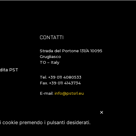
CONTATTI
Strada del Portone 131/A 10095
Grugliasco
TO – Italy
ndita PST
Tel. +39 011 4080533
Fax. +39 011 4143734
E-mail:
info@pstsrl.eu
✕
 i cookie premendo i pulsanti desiderati.